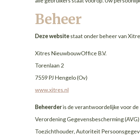
alle gebruikers staat voorop. Uw persoonlij
Beheer
Deze website
staat onder beheer van Xitr
Xitres NieuwbouwOffice B.V.
Torenlaan 2
7559 PJ Hengelo (Ov)
www.xitres.nl
Beheerder
is de verantwoordelijke voor d
Verordening Gegevensbescherming (AVG) st
Toezichthouder, Autoriteit Persoonsgegev