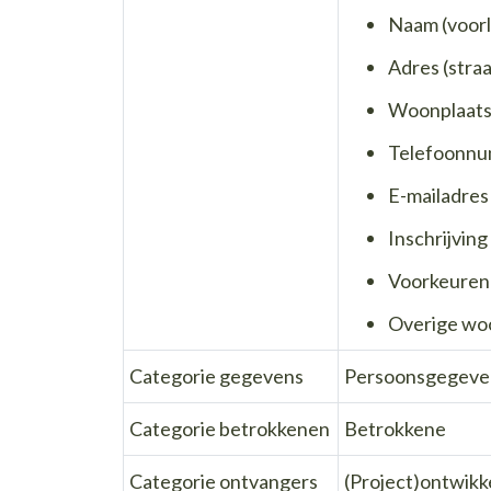
Naam (voorl
Adres (stra
Woonplaat
Telefoonn
E-mailadres
Inschrijving
Voorkeuren
Overige w
Categorie gegevens
Persoonsgegeven
Categorie betrokkenen
Betrokkene
Categorie ontvangers
(Project)ontwikk