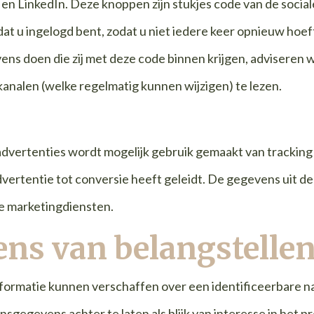
 en LinkedIn. Deze knoppen zijn stukjes code van de socia
t u ingelogd bent, zodat u niet iedere keer opnieuw hoeft 
ens doen die zij met deze code binnen krijgen, adviseren w
analen (welke regelmatig kunnen wijzigen) te lezen.
dvertenties wordt mogelijk gebruik gemaakt van tracking pi
dvertentie tot conversie heeft geleidt. De gegevens uit d
ze marketingdiensten.
ns van belangstelle
formatie kunnen verschaffen over een identificeerbare na
sgegevens achter te laten als blijk van interesse in het 