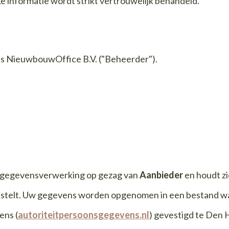
ke informatie wordt strikt vertrouwelijk behandeld.
es NieuwbouwOffice B.V. ("Beheerder").
e gegevensverwerking op gezag van
Aanbieder
en houdt zi
elt. Uw gegevens worden opgenomen in een bestand waarb
ens (
autoriteitpersoonsgegevens.nl
) gevestigd te Den